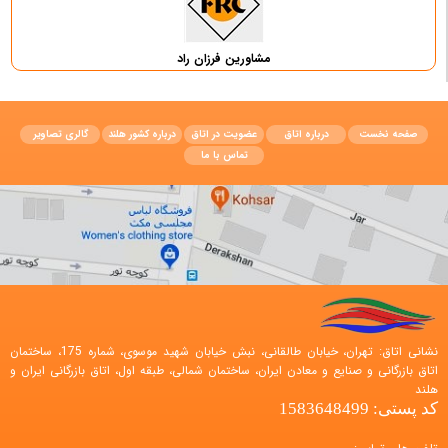
مشاورین فرزان راد
صفحه نخست
درباره اتاق
عضویت در اتاق
درباره کشور هلند
گالری تصاویر
تماس با ما
نشانی اتاق: تهران، خیابان طالقانی، نبش خیابان شهید موسوی، شماره 175، ساختمان
اتاق بازرگانی و صنایع و معادن ایران، ساختمان شمالی، طبقه اول، اتاق بازرگانی ایران و
هلند
کد پستی: 1583648499