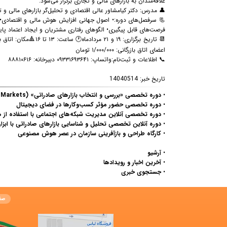
علاقه‌مندان به بازارهای مالی و تجاری برگزار می‌شود.
👤 مدرس: دکتر کیا
مشاور عالی اقتصادی و تحلیل‌گر بازارهای مالی و 
📃 سرفصل‌های دوره:
• اصول جهانی افزایش هوش مالی و اقتصادی
•
فرصت‌های قابل پیگیری
• الگوهای رفتاری مشتریان و ایجاد اعتماد پای
📆 تاریخ برگزاری: ۱۹ و ۲۱ مردادماه
🕐 ساعت: ۱۳ تا ۱۶
🔺مکان: اتاق 
اعضای اتاق بازرگانی: ۱/۰۰۰/۰۰۰ تومان
📞 اطلاعات و ثبت‌نام:
واتساپ: ۰۹۳۳۱۶۹۳۶۴۱
دبیرخانه: ۸۸۸۱۰۶۱۶
تاریخ خبر:
14040514
•
دوره تخصصی «بررسی و انتخاب بازارهای صادراتی» (Considering Export Markets)
•
دوره تخصصی حضور مؤثر کسب‌وکارها در فضای دیجیتال
•
دوره تخصصی آنلاین مدیریت شبکه‌های اجتماعی با استفاده ا
•
دوره آنلاین تخصصی تحلیل و شناسایی بازارهای صادراتی با ابزارهای
•
کارگاه طراحی و بازآفرینی سازمان در عصر هوش مصنوعی
•
آرشیو
•
آخرین اخبار و رویدادها
•
جستجوی خبری
صف