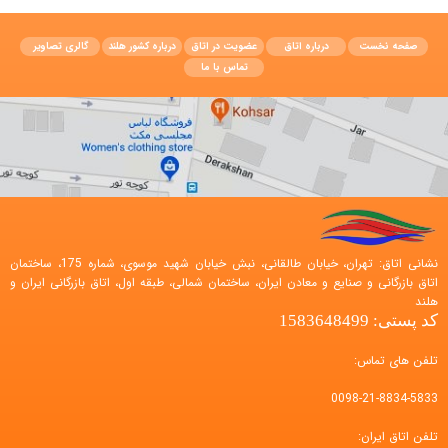
صفحه نخست
درباره اتاق
عضویت در اتاق
درباره کشور هلند
گالری تصاویر
تماس با ما
نشانی اتاق: تهران، خیابان طالقانی، نبش خیابان شهید موسوی، شماره 175، ساختمان
اتاق بازرگانی و صنایع و معادن ایران، ساختمان شمالی، طبقه اول، اتاق بازرگانی ایران و
هلند
کد پستی: 1583648499
تلفن های تماس:
0098-21-8834-5833
تلفن اتاق ایران: