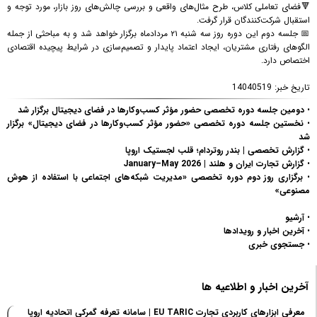
🔻فضای تعاملی کلاس، طرح مثال‌های واقعی و بررسی چالش‌های روز بازار، مورد توجه و
استقبال شرکت‌کنندگان قرار گرفت.
📅 جلسه دوم این دوره روز سه شنبه ۲۱ مردادماه برگزار خواهد شد و به مباحثی از جمله
الگوهای رفتاری مشتریان، ایجاد اعتماد پایدار و تصمیم‌سازی در شرایط پیچیده اقتصادی
اختصاص دارد.
تاریخ خبر:
14040519
•
دومین جلسه دوره تخصصی حضور مؤثر کسب‌وکارها در فضای دیجیتال برگزار شد
•
نخستین جلسه دوره تخصصی «حضور مؤثر کسب‌وکارها در فضای دیجیتال» برگزار
شد
•
گزارش تخصصی | بندر روتردام؛ قلب لجستیک اروپا
•
گزارش تجارت ایران و هلند | January–May 2026
•
برگزاری روز دوم دوره تخصصی «مدیریت شبکه‌های اجتماعی با استفاده از هوش
مصنوعی»
•
آرشیو
•
آخرین اخبار و رویدادها
•
جستجوی خبری
آخرین اخبار و اطلاعیه ها
معرفی ابزارهای کاربردی تجارت EU TARIC | سامانه تعرفه گمرکی اتحادیه اروپا