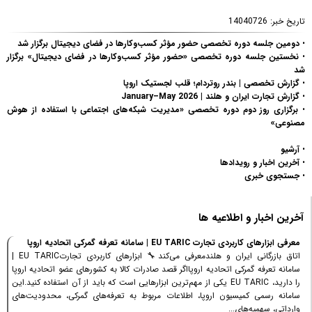
تاریخ خبر:
14040726
•
دومین جلسه دوره تخصصی حضور مؤثر کسب‌وکارها در فضای دیجیتال برگزار شد
•
نخستین جلسه دوره تخصصی «حضور مؤثر کسب‌وکارها در فضای دیجیتال» برگزار
شد
•
گزارش تخصصی | بندر روتردام؛ قلب لجستیک اروپا
•
گزارش تجارت ایران و هلند | January–May 2026
•
برگزاری روز دوم دوره تخصصی «مدیریت شبکه‌های اجتماعی با استفاده از هوش
مصنوعی»
•
آرشیو
•
آخرین اخبار و رویدادها
•
جستجوی خبری
آخرین اخبار و اطلاعیه ها
معرفی ابزارهای کاربردی تجارت EU TARIC | سامانه تعرفه گمرکی اتحادیه اروپا
اتاق بازرگانی ایران و هلندمعرفی می‌کند🔧 ابزارهای کاربردی تجارتEU TARIC |
سامانه تعرفه گمرکی اتحادیه اروپااگر قصد صادرات کالا به کشورهای عضو اتحادیه اروپا
را دارید، EU TARIC یکی از مهم‌ترین ابزارهایی است که باید از آن استفاده کنید.این
سامانه رسمی کمیسیون اروپا، اطلاعات مربوط به تعرفه‌های گمرکی، محدودیت‌های
وارداتی، سهمیه‌های...