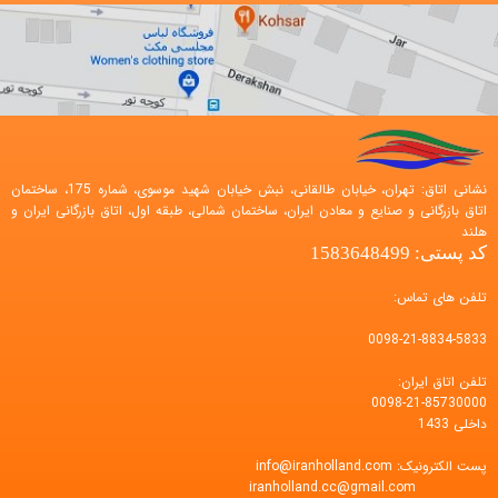
نشانی اتاق: تهران، خیابان طالقانی، نبش خیابان شهید موسوی، شماره 175، ساختمان
اتاق بازرگانی و صنایع و معادن ایران، ساختمان شمالی، طبقه اول، اتاق بازرگانی ایران و
هلند
کد پستی: 1583648499
تلفن های تماس:
0098-21-8834-5833
تلفن اتاق ایران:
0098-21-85730000
داخلی 1433
پست الکترونیک:
info@iranholland.com
iranholland.cc@gmail.com