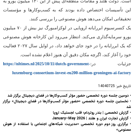
است. دولت هلند و مقامات منطقه‌ای پیش از این ۱۳۰ میلیون یورو به
این تأسیسات اختصاص داده بودند که به کسب‌وکارها و مؤسسات
تحقیقاتی امکان می‌دهد هوش مصنوعی را بررسی کنند.
یک کنسرسیوم ابررایانه اروپایی در لوکزامبورگ نیز بیش از ۷۰ میلیون
یورو سرمایه‌گذاری می‌کند. انتظار می‌رود این کارخانه هوش مصنوعی
که یک ابررایانه را در خود جای خواهد داد، در اوایل سال ۲۰۲۷ فعالیت
خود را آغاز کند، اگرچه مکان دقیق آن هنوز اعلام نشده است.
جزئیات در:
https://nltimes.nl/2025/10/11/dutch-government-
luxemburg-consortium-invest-eu200-million-groningen-ai-factory
تاریخ خبر:
14040725
•
دومین جلسه دوره تخصصی حضور مؤثر کسب‌وکارها در فضای دیجیتال برگزار شد
•
نخستین جلسه دوره تخصصی «حضور مؤثر کسب‌وکارها در فضای دیجیتال» برگزار
شد
•
گزارش تخصصی | بندر روتردام؛ قلب لجستیک اروپا
•
گزارش تجارت ایران و هلند | January–May 2026
•
برگزاری روز دوم دوره تخصصی «مدیریت شبکه‌های اجتماعی با استفاده از هوش
مصنوعی»