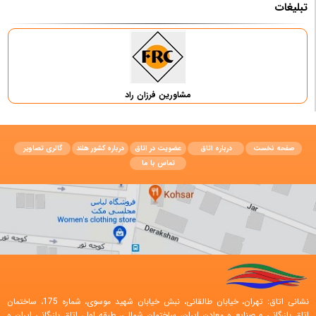
تبلیغات
مشاورین فرزان راد
صفحه نخست
درباره اتاق
عضویت در اتاق
درباره کشور هلند
گالری تصاویر
تماس با ما
نشانی اتاق: تهران، خیابان طالقانی، نبش خیابان شهید موسوی، شماره 175، ساختمان
اتاق بازرگانی و صنایع و معادن ایران، ساختمان شمالی، طبقه اول، اتاق بازرگانی ایران و