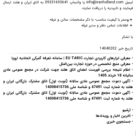
ایمیل info@iranholland.com یا واتساپ 09331693641 به اتاق ایران و هلند ارسال
فرمایند و تاییدیه را دریافت نمایند.
🔸پوستر با کیفیت مناسب- با ذکر مشخصات سالن و غرفه
🔸 اطلاعات تماس دفتر و مدیر غرفه
با تشکر
تاریخ خبر:
14040202
•
معرفی ابزارهای کاربردی تجارت EU TARIC | سامانه تعرفه گمرکی اتحادیه اروپا
•
معرفی منبع تخصصی در حوزه تجارت بین‌الملل
•
اعلام نتیجه بررسی فهرست اعضای اتاق هلند جهت شرکت در مجمع عمومی عادی
سالیانه 18 خرداد 1405
•
آگهی دعوت مجمع عمومی عادی سالانه (نوبت اول) اتاق مشترک بازرگانی ایران و
هلند به شماره ثبت 47491 و شناسه ملی 14008415736
•
آگهی دعوت مجمع عمومی عادی سالانه (نوبت اول) اتاق مشترک بازرگانی ایران و
هلند به شماره ثبت 47491 و شناسه ملی 14008415736
•
آرشیو
•
آخرین اخبار و رویدادها
•
جستجوی خبری