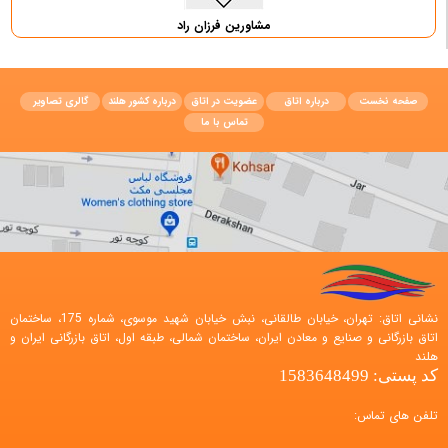
مشاورین فرزان راد
صفحه نخست
درباره اتاق
عضویت در اتاق
درباره کشور هلند
گالری تصاویر
تماس با ما
نشانی اتاق: تهران، خیابان طالقانی، نبش خیابان شهید موسوی، شماره 175، ساختمان
اتاق بازرگانی و صنایع و معادن ایران، ساختمان شمالی، طبقه اول، اتاق بازرگانی ایران و
هلند
کد پستی: 1583648499
تلفن های تماس: