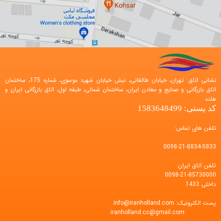
نشانی اتاق: تهران، خیابان طالقانی، نبش خیابان شهید موسوی، شماره 175، ساختمان
اتاق بازرگانی و صنایع و معادن ایران، ساختمان شمالی، طبقه اول، اتاق بازرگانی ایران و
هلند
کد پستی: 1583648499
تلفن های تماس:
0098-21-8834-5833
تلفن اتاق ایران:
0098-21-85730000
داخلی 1433
پست الکترونیک:
info@iranholland.com
iranholland.cc@gmail.com