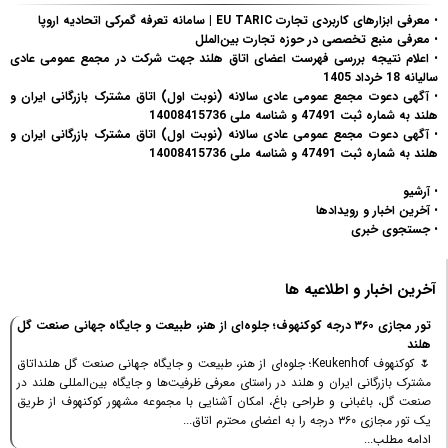
•
معرفی ابزارهای کاربردی تجارت EU TARIC | سامانه تعرفه گمرکی اتحادیه اروپا
•
معرفی منبع تخصصی در حوزه تجارت بین‌الملل
•
اعلام نتیجه بررسی فهرست اعضای اتاق هلند جهت شرکت در مجمع عمومی عادی
سالیانه 18 خرداد 1405
•
آگهی دعوت مجمع عمومی عادی سالانه (نوبت اول) اتاق مشترک بازرگانی ایران و
هلند به شماره ثبت 47491 و شناسه ملی 14008415736
•
آگهی دعوت مجمع عمومی عادی سالانه (نوبت اول) اتاق مشترک بازرگانی ایران و
هلند به شماره ثبت 47491 و شناسه ملی 14008415736
•
آرشیو
•
آخرین اخبار و رویدادها
•
جستجوی خبری
آخرین اخبار و اطلاعیه ها
تور مجازی ۳۶۰ درجه کوکنهوف؛ جلوه‌ای از هنر، طبیعت و جایگاه جهانی صنعت گل
هلند
🌷 کوکنهوف Keukenhof؛ جلوه‌ای از هنر، طبیعت و جایگاه جهانی صنعت گل هلنداتاق
مشترک بازرگانی ایران و هلند در راستای معرفی ظرفیت‌ها و جایگاه بین‌المللی هلند در
صنعت گل، باغبانی و طراحی باغ، امکان آشنایی با مجموعه مشهور کوکنهوف از طریق
یک تور مجازی ۳۶۰ درجه را به اعضای محترم اتاق...
ادامه مطلب...