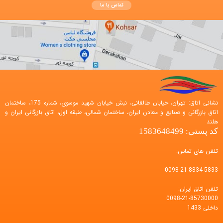
تماس با ما
نشانی اتاق: تهران، خیابان طالقانی، نبش خیابان شهید موسوی، شماره 175، ساختمان
اتاق بازرگانی و صنایع و معادن ایران، ساختمان شمالی، طبقه اول، اتاق بازرگانی ایران و
هلند
کد پستی: 1583648499
تلفن های تماس:
0098-21-8834-5833
تلفن اتاق ایران:
0098-21-85730000
داخلی 1433