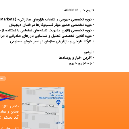
تاریخ خبر:
14030815
•
دوره تخصصی «بررسی و انتخاب بازارهای صادراتی» (Considering Export Markets)
•
دوره تخصصی حضور مؤثر کسب‌وکارها در فضای دیجیتال
•
دوره تخصصی آنلاین مدیریت شبکه‌های اجتماعی با استفاده ا
•
دوره آنلاین تخصصی تحلیل و شناسایی بازارهای صادراتی با ابزارهای
•
کارگاه طراحی و بازآفرینی سازمان در عصر هوش مصنوعی
•
آرشیو
•
آخرین اخبار و رویدادها
•
جستجوی خبری
صف
صنایع و معادن
کد پستی: 583648499
تلفن های تم