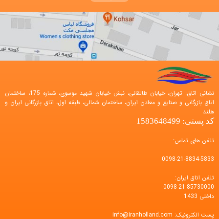
نشانی اتاق: تهران، خیابان طالقانی، نبش خیابان شهید موسوی، شماره 175، ساختمان
اتاق بازرگانی و صنایع و معادن ایران، ساختمان شمالی، طبقه اول، اتاق بازرگانی ایران و
هلند
کد پستی: 1583648499
تلفن های تماس:
0098-21-8834-5833
تلفن اتاق ایران:
0098-21-85730000
داخلی 1433
پست الکترونیک:
info@iranholland.com