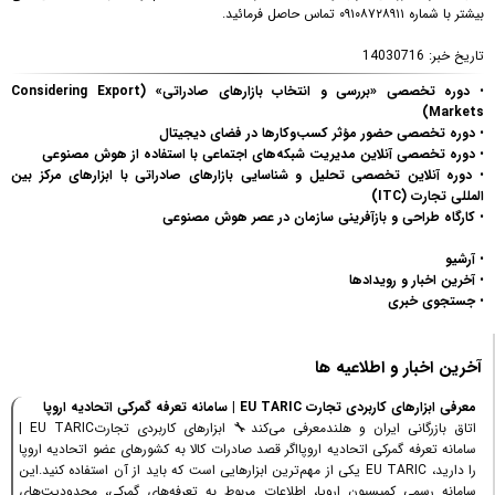
بیشتر با شماره ۰۹۱۰۸۷۲۸۹۱۱ تماس حاصل فرمائید.
تاریخ خبر:
14030716
•
دوره تخصصی «بررسی و انتخاب بازارهای صادراتی» (Considering Export
Markets)
•
دوره تخصصی حضور مؤثر کسب‌وکارها در فضای دیجیتال
•
دوره تخصصی آنلاین مدیریت شبکه‌های اجتماعی با استفاده از هوش مصنوعی
•
دوره آنلاین تخصصی تحلیل و شناسایی بازارهای صادراتی با ابزارهای مرکز بین
المللی تجارت (ITC)
•
کارگاه طراحی و بازآفرینی سازمان در عصر هوش مصنوعی
•
آرشیو
•
آخرین اخبار و رویدادها
•
جستجوی خبری
آخرین اخبار و اطلاعیه ها
معرفی ابزارهای کاربردی تجارت EU TARIC | سامانه تعرفه گمرکی اتحادیه اروپا
اتاق بازرگانی ایران و هلندمعرفی می‌کند🔧 ابزارهای کاربردی تجارتEU TARIC |
سامانه تعرفه گمرکی اتحادیه اروپااگر قصد صادرات کالا به کشورهای عضو اتحادیه اروپا
را دارید، EU TARIC یکی از مهم‌ترین ابزارهایی است که باید از آن استفاده کنید.این
سامانه رسمی کمیسیون اروپا، اطلاعات مربوط به تعرفه‌های گمرکی، محدودیت‌های