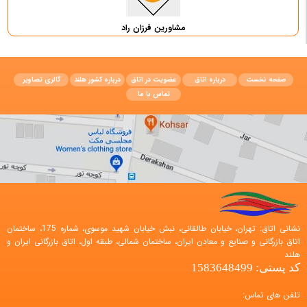
مشاورین فرزان راد
صفحه نخست
درباره اتاق
عضویت در اتاق
درباره کشور هلند
گالری تصاویر
تماس با ما
نشانی اتاق: تهران، خیابان طالقانی، نبش خیابان شهید موسوی، شماره 175، ساختمان
اتاق بازرگانی و صنایع و معادن ایران، ساختمان شمالی، طبقه اول، اتاق بازرگانی ایران و
هلند
کد پستی: 1583648499
تلفن های تماس: