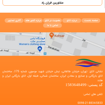
مشاورین فرزان راد
صفحه نخست
درباره اتاق
عضویت در اتاق
درباره کشور هلند
گالری تصاویر
تماس با ما
نشانی اتاق: تهران، خیابان طالقانی، نبش خیابان شهید موسوی، شماره 175، ساختمان
اتاق بازرگانی و صنایع و معادن ایران، ساختمان شمالی، طبقه اول، اتاق بازرگانی ایران و
هلند
کد پستی: 1583648499
تلفن های تماس:
0098-21-8834-5833